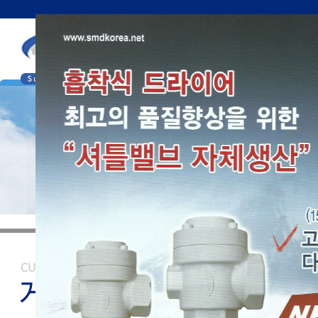
번호
뉴토끼 바
76