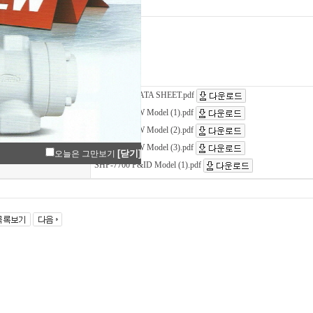
제목[Title]
SHP-7700
700
700 외형도 Model (1)
SHP-7700 DATA SHEET.pdf
SHP-7700 EW Model (1).pdf
SHP-7700 EW Model (2).pdf
일[file_attachment]
SHP-7700 EW Model (3).pdf
[닫기]
오늘은 그만보기
SHP-7700 P&ID Model (1).pdf