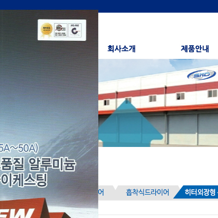
조회수[view_count]
548