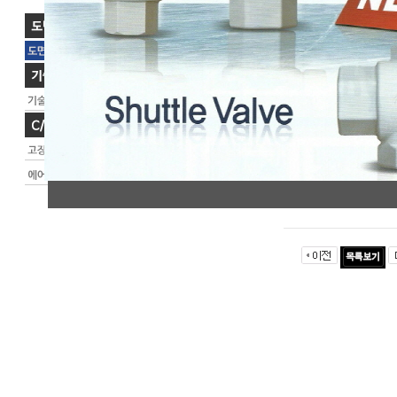
제목[Title]
SMD-015
첨부파일[file_attachm